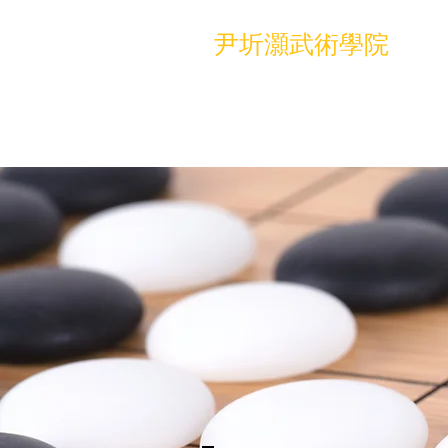
尹圻灝武術學院
關於師傅
時間表及