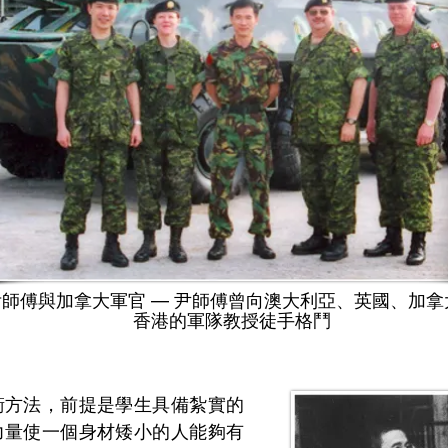
師傅與加拿大軍官 — 尹師傅曾向澳大利亞、英國、加拿
尹
香港的軍隊教授徒手格鬥
衛方法，前提是學生具備紮實的
力量使一個身材矮小的人能夠有