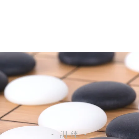
費用
功夫
歷史
訓練
-
訓
練
-