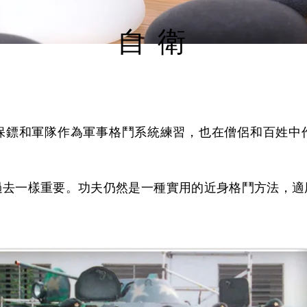
自 衛
保鏢和軍隊作為軍事格鬥系統練習，也在僧侶和百姓中
過去一樣重要。功夫仍然是一種實用的近身格鬥方法，適